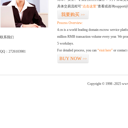
具体交易流程可
“点击这里”
查看或咨询support@
我要购买
>>
Process Overview:
4.cn is a world leading domain escrow service plat
million RMB transaction volume every year. We promi
联系我们
5 workdays.
For detailed process, you can
“visit here”
or contact
QQ：2726103981
BUY NOW
>>
Copyright © 1998 -2025 www