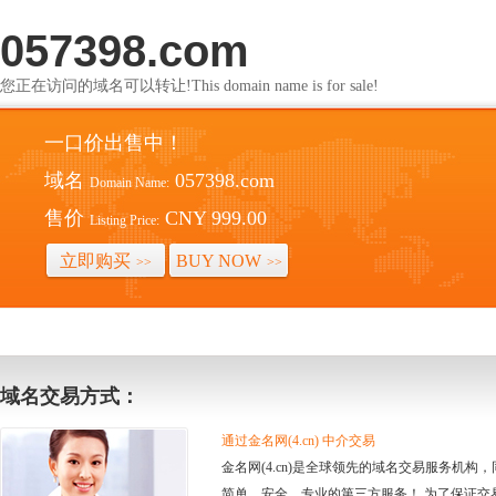
057398.com
您正在访问的域名可以转让!This domain name is for sale!
一口价出售中！
域名
057398.com
Domain Name:
售价
CNY 999.00
Listing Price:
立即购买
BUY NOW
>>
>>
域名交易方式：
通过金名网(4.cn) 中介交易
金名网(4.cn)是全球领先的域名交易服务机
简单、安全、专业的第三方服务！ 为了保证交